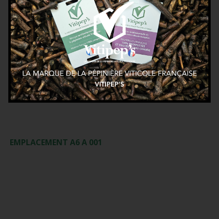
Rendez-vous au SITEVI
le 30 novembre, le 1er et 2
Décembre 2021
à Montpellier au Parc des Expositions
Nous serons heureux de vous accueillir sur le stand
Vitipep’s !
Venez découvrir la marque professionnelle de la
pépinière viticole, ses garanties et ses adhérents
EMPLACEMENT A6 A 001
Si vous souhaitez des invitations gratuites, n’hésitez
pas à nous contacter.