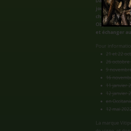
Dans ce cadre,
journées de ren
chercheurs.
Objectif : prés
et échanger au
Pour information,
21 et 22 oc
26 octobre
9 novembre 
16 novemb
11 janvier 
12 janvier 
en Occitani
12 mai 202
La marque Vitipe
de vigne, et don