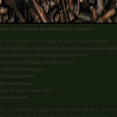
 le
PNDV
organise en collaboration avec les chambres d’a
contres et d’échanges entre viticulteurs, pépiniéristes,
enter les résultats de la recherche sur les dépérissemen
tour des pratiques permettant de le limiter
!
 voici les dates à venir dans les autres bassins viticoles :
tobre 2021 dans le Var et le Vaucluse (Chateauneuf-de-Gad
 2021 à Bordeaux – Aérocampus de Latresne
à Varrains (49) Salle des fêtes des Ifs
re 2021 en Champagne
2022 en Côtes d’Or
2022 dans le Jura
e les 15, 16 et 17 mars 2022
2 en Charentes
p’s est présente à chaque événement afin de faire connaitre 
ner aux viticulteurs des conseils de pratiques culturales.