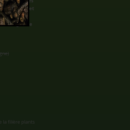
griculture des
 techniciens et
ts du vignoble
agne)
la filière plants