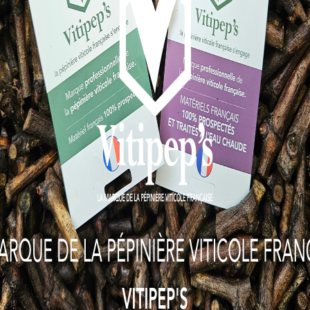
PLAN DÉPÉRISSE
VIGNOBLE 2021-2
sement du Vignoble (PNDV) a pour objectif de limiter les c
 la vigne. Un des piliers majeur de ce projet est de permettr
r des enjeux et des risques liés aux dépérissements. La sens
du Plan passe par le relais d’informations.