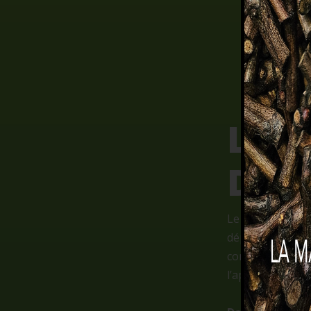
LE 
DU 
Le Plan Dépéris
dépérissement de
conscience autou
l’appropriation 