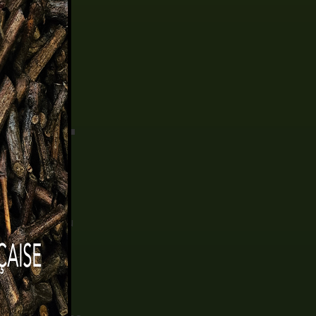
MENT
022
onséquences du
e la prise de
ibilisation et