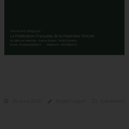
INFORMATIONS
COVID-19
30 mars 2020
lmcpvf lmcpvf
Evènement
La FFPV publie très régulièrement les dernières
actualités liées au Covid-19 utiles pour votre