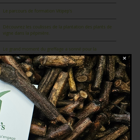
Le parcours de formation Vitipep’s
Découvrez les coulisses de la plantation des plants de
vigne dans la pépinière.
Le grand moment du greffage a sonné pour la
pépinière viticole !
LA RECOLTE ET LA PREPARATION DES BOIS DE
PORTE-GREFFES & GREFFONS !
OMMENTAIRES RÉCENTS
CHIVES