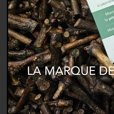
15 février 2024
lmcpvf lmcpv
Apres l’arrachage et le triage de la pépinière : La 
greffons !
EN SAVOIR PLUS