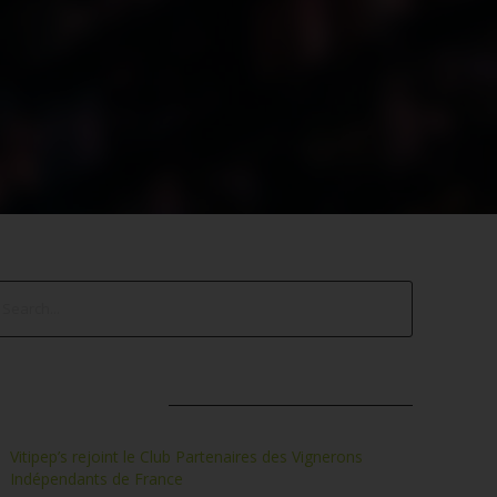
TICLES RÉCENTS
Vitipep’s rejoint le Club Partenaires des Vignerons
Indépendants de France