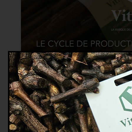
LA RECOLTE ET
15
FÉV
BOIS DE PORTE
!