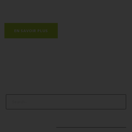
Pour tout renseignement complémentaire, n’hésitez
pas à...
EN SAVOIR PLUS
ARTICLES RÉCENTS