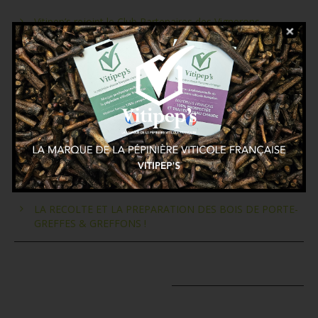
Vitipep’s rejoint le Club Partenaires des Vignerons
Indépendants de France
Le parcours de formation Vitipep’s
Découvrez les coulisses de la plantation des plants de
vigne dans la pépinière.
Le grand moment du greffage a sonné pour la pépinière
viticole !
LA RECOLTE ET LA PREPARATION DES BOIS DE PORTE-
GREFFES & GREFFONS !
COMMENTAIRES RÉCENTS