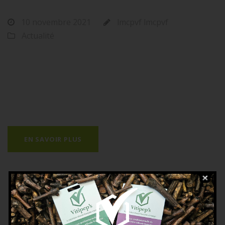
10 novembre 2021
lmcpvf lmcpvf
Actualité
Venez découvrir la marque professionnelle de la
pépinière viticole au prochain SITEVI dans le hall A6
Rendez-vous du 26 au 28 Novembre 2019 à Montpellier
au Parc des Expositions
EN SAVOIR PLUS