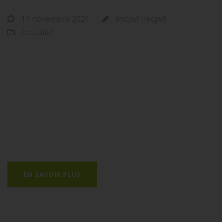
17 novembre 2021
lmcpvf lmcpvf
Actualité
Le Plan Dépérissement du Vignoble (PNDV) a pour
objectif de limiter les conséquences du dépérissement
de la vigne. Un des piliers majeur de ce projet est de
permettre la prise de conscience autour des enjeux et
des risques liés aux dépérissements. La sensibilisation
et l’appropriation du Plan passe par le relais
d’informations.
EN SAVOIR PLUS