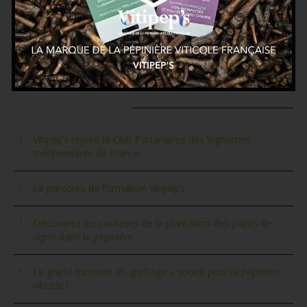
ARTICLES RÉCENTS
Vitipep’s rejoint le Club Partenaires des Vignerons
Indépendants de France
Le parcours de formation Vitipep’s
Découvrez les coulisses de la plantation des plants de
vigne dans la pépinière.
Le grand moment du greffage a sonné pour la pépinière
viticole !