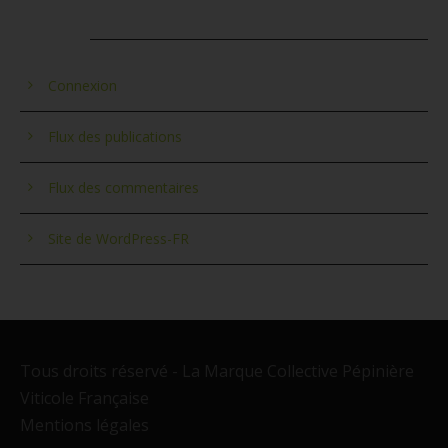
MÉTA
Connexion
Flux des publications
Flux des commentaires
Site de WordPress-FR
Tous droits réservé - La Marque Collective Pépinière
Viticole Française
Mentions légales